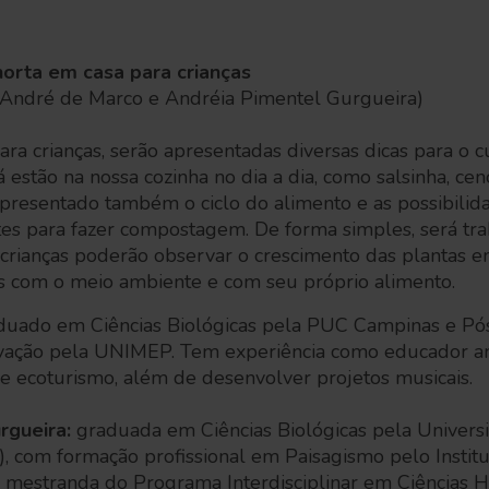
horta em casa para crianças
(André de Marco e Andréia Pimentel Gurgueira)
para crianças, serão apresentadas diversas dicas para o c
 estão na nossa cozinha no dia a dia, como salsinha, cen
apresentado também o ciclo do alimento e as possibili
tes para fazer compostagem. De forma simples, será tra
 crianças poderão observar o crescimento das plantas e
s com o meio ambiente e com seu próprio alimento.
aduado em Ciências Biológicas pela PUC Campinas e P
vação pela UNIMEP. Tem experiência como educador am
de ecoturismo, além de desenvolver projetos musicais.
rgueira:
graduada em Ciências Biológicas pela Univers
com formação profissional em Paisagismo pelo Institut
 mestranda do Programa Interdisciplinar em Ciências 