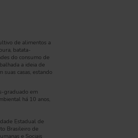
ultivo de alimentos a
oura, batata-
dades do consumo de
balhada a ideia de
m suas casas, estando
ós-graduado em
biental há 10 anos,
idade Estadual de
o Brasileiro de
Humanas e Sociais