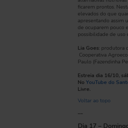
alternativas nutriti
ficarem prontos. Nest
elevados do que quan
apresentando assim um
de ocuparem pouco es
possibilidade de uso 
Lia Goes
: produtora
Cooperativa Agroecol
Paulo (Fazendinha P
Estreia dia 16/10, s
No
YouTube do San
Livre.
Voltar ao topo
__
Dia 17 – Doming