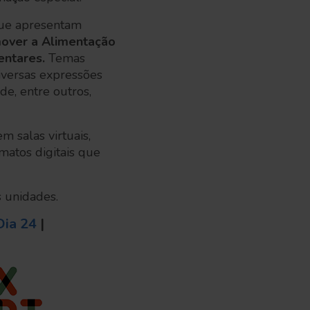
 que apresentam
over a Alimentação
entares.
Temas
diversas expressões
de, entre outros,
m salas virtuais,
matos digitais que
s unidades.
Dia 24
|