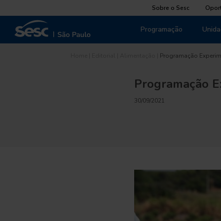
Sobre o Sesc
Opor
Programação
Unida
Home
|
Editorial
|
Alimentação
|
Programação Experim
Programação E
30/09/2021