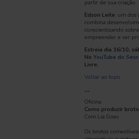
partir de sua criação.
Edson Leite
: um dos 
combina desenvolvime
conscientizando sobre
empreender e ser pr
Estreia dia 16/10, sá
No
YouTube do Sesc
Livre.
Voltar ao topo
__
Oficina
Como produzir brot
Com Lia Goes
Os brotos comestívei