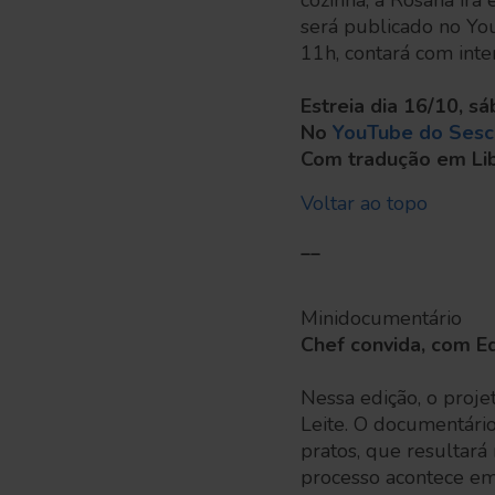
cozinha, a Rosana irá 
será publicado no You
11h, contará com inte
Estreia dia 16/10, s
No
YouTube do Sesc
Com tradução em Lib
Voltar ao topo
__
Minidocumentário
Chef convida, com Ed
Nessa edição, o proj
Leite. O documentário
pratos, que resultar
processo acontece em 