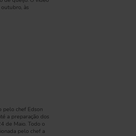
ão de queijo. O vídeo
 outubro, às
o pelo chef Edson
até a preparação dos
24 de Maio. Todo o
ionada pelo chef a