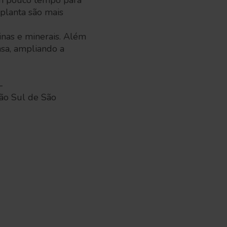
am pouco tempo para
 planta são mais
inas e minerais. Além
sa, ampliando a
–
ão Sul de São