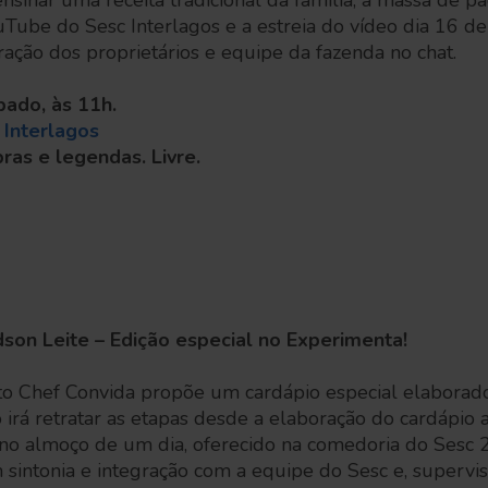
ensinar uma receita tradicional da família, a massa de p
Tube do Sesc Interlagos e a estreia do vídeo dia 16 de
ração dos proprietários e equipe da fazenda no chat.
ábado, às 11h.
 Interlagos
ras e legendas. Livre.
son Leite – Edição especial no Experimenta!
eto Chef Convida propõe um cardápio especial elaborad
 irá retratar as etapas desde a elaboração do cardápio 
á no almoço de um dia, oferecido na comedoria do Sesc 
sintonia e integração com a equipe do Sesc e, supervis