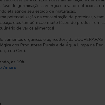
vas e saborosas para compor nossa alimentação e demor
a fase de germinação, a energia e o valor nutricional da
do ela atinge seu estado de maturação,
a potencialização da concentração de proteínas, vitam
paço, eles também são muito fáceis de produzir em ca
culinário de vários alimentos!
 de alimentos orgânicos e agricultora da COOPERAPAS 
ógica dos Produtores Rurais e de Água Limpa da Regi
edaço do Céu).
ábado, às 19h.
to Amaro
o