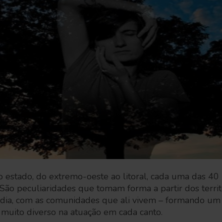
o estado, do extremo-oeste ao litoral, cada uma das 4
São peculiaridades que tomam forma a partir dos territ
a dia, com as comunidades que ali vivem – formando um
muito diverso na atuação em cada canto.