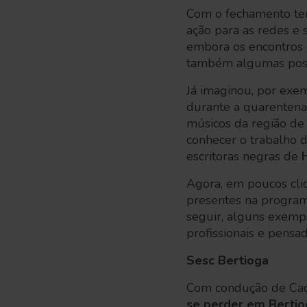
Com o fechamento tem
ação para as redes e 
embora os encontros p
também algumas possi
Já imaginou, por exem
durante a quarentena
músicos da região d
conhecer o trabalho
escritoras negras de
Agora, em poucos cliq
presentes na program
seguir, alguns exempl
profissionais e pensa
Sesc Bertioga
Com condução de Cadu
se perder em Bertio