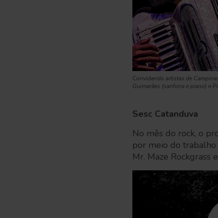
Convidando artistas de Campinas,
Guimarães (sanfona e piano) e Pa
Sesc Catanduva
No mês do rock, o pr
por meio do trabalho 
Mr. Maze Rockgrass e 