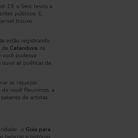
d-19, o Sesc levou a
ntes públicos. E,
ternet trouxe
to
estão registrando
k de
Catanduva
, os
e você pudesse
ouvir as poéticas de
rar as riquezas
 de você! Reunimos, a
saberes de artistas,
cidade , o
Guia para
s belezas e histórias