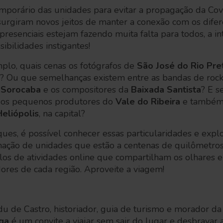
porário das unidades para evitar a propagação da Covi
surgiram novos jeitos de manter a conexão com os difere
resenciais estejam fazendo muita falta para todos, a in
bilidades instigantes!
plo, quais cenas os fotógrafos de
São José do Rio Pre
? Ou que semelhanças existem entre as bandas de roc
e
Sorocaba
e os compositores da
Baixada Santista
? E s
 dos pequenos produtores do
Vale do Ribeira
e também 
Heliópolis
, na capital?
ues, é possível conhecer essas particularidades e explo
ação de unidades que estão a centenas de quilômetros
os de atividades online que compartilham os olhares e 
dores de cada região. Aproveite a viagem!
 de Castro, historiador, guia de turismo e morador da 
ga
é um convite a viajar sem sair do lugar e desbravar a