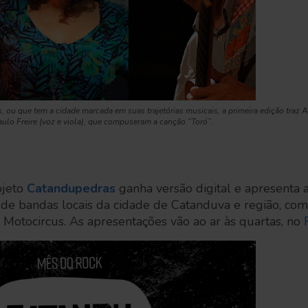
 ou que tem a cidade marcada em suas trajetórias musicais, a primeira edição traz A
ulo Freire (voz e viola), que compuseram a canção “Toró”.
ojeto
Catandupedras
ganha versão digital e apresenta a
de bandas locais da cidade de Catanduva e região, como
Motocircus. As apresentações vão ao ar às quartas, no