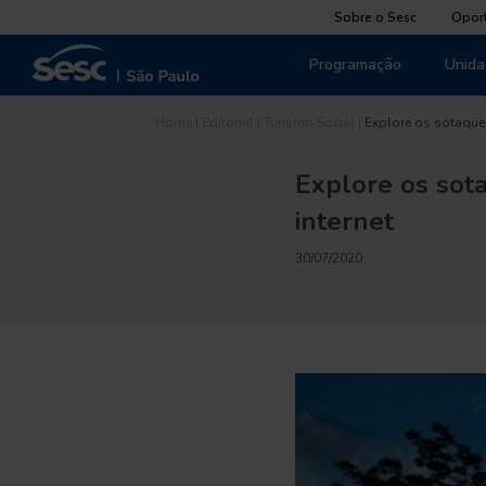
Sobre o Sesc
Opor
Programação
Unida
Home
|
Editorial
|
Turismo Social
|
Explore os sotaque
Explore os sot
internet
30/07/2020