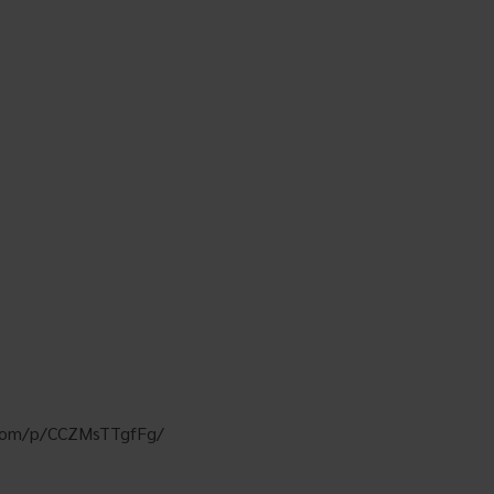
.com/p/CCZMsTTgfFg/