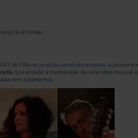
com/p/CB-xlTGHVpp/
 23/7 às 19h, no
youtube.com/sesccampinas
, a primeira 
rada
, que propõe a composição de uma obra musical in
nada sem a pandemia.