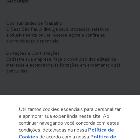
Sesc Brasil
Oportunidades de Trabalho
O Sesc São Paulo divulga seus processos seletivos
exclusivamente online. Acesse agora e confira as
oportunidades disponíveis.
Licitações e Contratações
Cadastre sua empresa, faça o download dos editais de
interesse e acompanhe as licitações em andamento ou já
concluídas.
Utilizamos cookies essenciais para personalizar
e aprimorar sua experiência neste site. Ao
Serviço Social do Comércio
continuar navegando você concorda com estas
Administração Regional no Estado de São Paulo
condições, detalhadas na nossa
Política de
Cookies
de acordo com a nossa
Política de