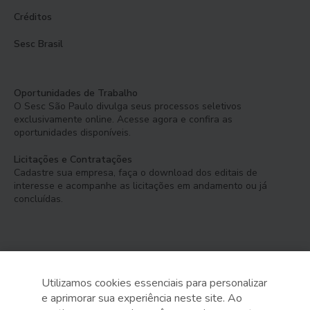
Créditos
Sesc Brasil
Oportunidades de Trabalho
O Sesc São Paulo divulga seus processos seletivos
exclusivamente online. Acesse agora e confira as
oportunidades disponíveis.
Licitações e Contratações
Cadastre sua empresa, faça o download dos editais de
interesse e acompanhe as licitações em andamento ou já
concluídas.
Utilizamos cookies essenciais para personalizar
e aprimorar sua experiência neste site. Ao
Serviço Social do Comércio