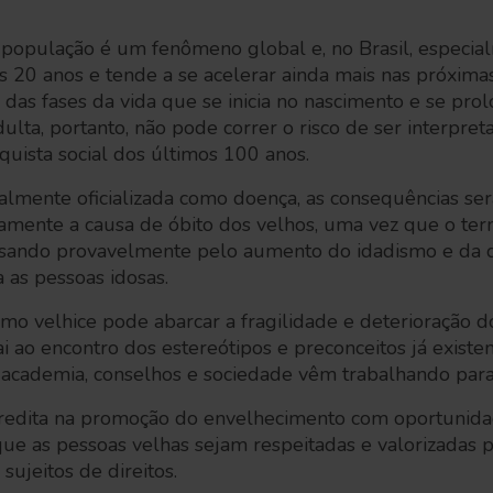
população é um fenômeno global e, no Brasil, especia
s 20 anos e tende a se acelerar ainda mais nas próxim
 das fases da vida que se inicia no nascimento e se prol
dulta, portanto, não pode correr o risco de ser interpre
uista social dos últimos 100 anos.
ealmente oficializada como doença, as consequências ser
amente a causa de óbito dos velhos, uma vez que o term
passando provavelmente pelo aumento do idadismo e da 
a as pessoas idosas.
rmo velhice pode abarcar a fragilidade e deterioração 
vai ao encontro dos estereótipos e preconceitos já exist
, academia, conselhos e sociedade vêm trabalhando para
redita na promoção do envelhecimento com oportunida
e as pessoas velhas sejam respeitadas e valorizadas p
sujeitos de direitos.