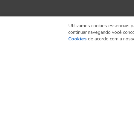
Utilizamos cookies essenciais p
continuar navegando você conc
Anterior
Cookies
de acordo com a nos
Serviço Social do Comércio
Administração Regional no Estado de São Paulo
Sesc São Paulo por aí: