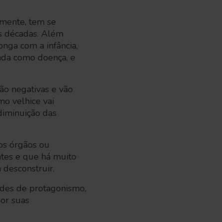
lmente, tem se
as décadas. Além
onga com a infância,
tada como doença, e
ão negativas e vão
o velhice vai
diminuição das
dos órgãos ou
entes e que há muito
 desconstruir.
des de protagonismo,
or suas