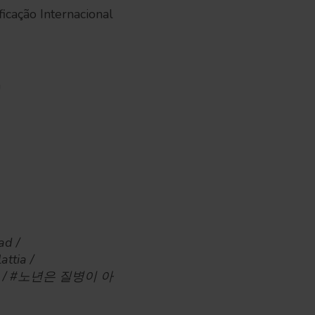
icação Internacional
a
d /
tia /
#老年不是 / #노년은 질병이 아