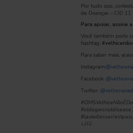
Por tudo isso, contes
de Doenças – CID 11 
Para apoiar, assine 
Você também pode co
hashtag:
#velhicenã
Para saber mais, aces
Instagram:
@velhicen
Facebook:
@velhicen
Twitter:
@velhonaoed
#OMSVelhiceNãoÉDoe
#oldageisnotdisea
#lavieillessen’estp
니다