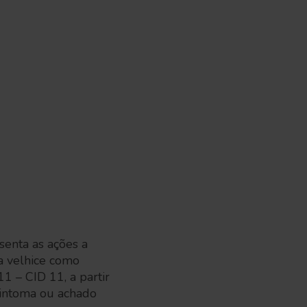
enta as ações a
a velhice como
1 – CID 11, a partir
sintoma ou achado