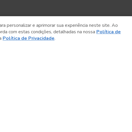
ara personalizar e aprimorar sua experiência neste site. Ao
orda com estas condições, detalhadas na nossa
Política de
sa
Política de Privacidade
.
Sobre o Sesc
Central de Relacionamento
Transparência
Código de Conduta e Ética
Política de Privacidade
Política de Cookies