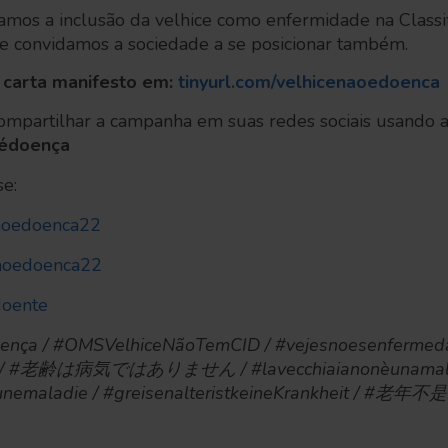
tamos a inclusão da velhice como enfermidade na Classif
e convidamos a sociedade a se posicionar também.
a carta manifesto em:
tinyurl.com/velhicenaoedoenca
mpartilhar a campanha em suas redes sociais usando 
oédoença
se:
aoedoenca22
aoedoenca22
oente
nça / #OMSVelhiceNãoTemCID / #vejesnoesenfermeda
se / #老齢は病気ではありません / #lavecchiaianonèunamalat
asunemaladie / #greisenalteristkeineKrankheit / 