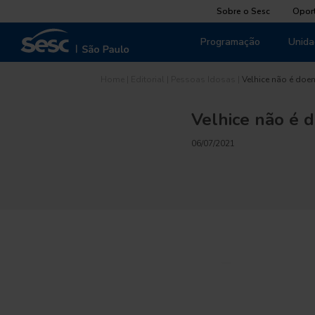
Sobre o Sesc
Opor
Programação
Unida
Home
|
Editorial
|
Pessoas Idosas
|
Velhice não é doe
Velhice não é 
06/07/2021